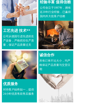
经验丰富 值得信赖
公司创立于1997年，拥有
近20年行业经验，已赢得
国内外大批客户信赖
工艺先进 技术**
公司从德国引进先进的生
产设备，严格把控生产质
量，保证产品质量过关
诚信合作
所有订单不论大小，均严
格保证产品质量与交货日
期
优质服务
对待客户始终如一，提供
24小时优质售前售后服务